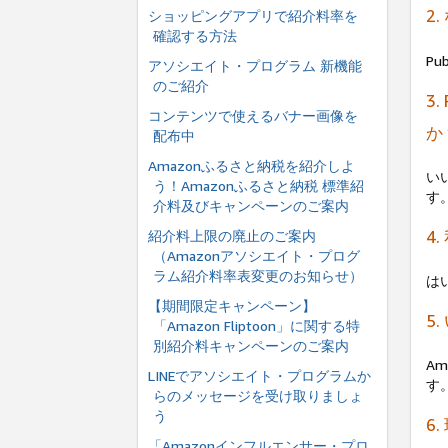
2
ショッピングアプリで紹介料率を
確認する方法
P
アソシエイト・プログラム 新機能
のご紹介
3
コンテンツで使えるバナー画像を
か
配布中
Amazonふるさと納税を紹介しよ
い
う！Amazonふるさと納税 標準紹
す
介料及びキャンペーンのご案内
4
紹介料上限の廃止のご案内
（Amazonアソシエイト・プログ
ラム紹介料率表変更のお知らせ）
は
【期間限定キャンペーン】
5
「Amazon Fliptoon」に関する特
別紹介料キャンペーンのご案内
A
LINEでアソシエイト・プログラムか
す
らのメッセージを受け取りましょ
う
6
「Amazonインフルエンサー・プロ