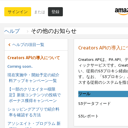
サインイン
登録
または
その他のお知らせ
ヘルプ
ヘルプの項目一覧
Creators APIの導入
Creators APIの導入について
Creators APIは、P
ィックサービスです。Crea
Coming soon..
い、従前のS3プロキシ経由
現在実施中・開始予定の紹介
す。なお、「S3プロキシ
料アップキャンペーン一覧
スする従前のシステムを指
【一部のクリエイター様限
ツール
定】新規コンテンツの投稿で
ボーナス獲得キャンペーン
S3データフィード
ショッピングアプリで紹介料
率を確認する方法
S3レポート
アソシエイト・プログラム 新