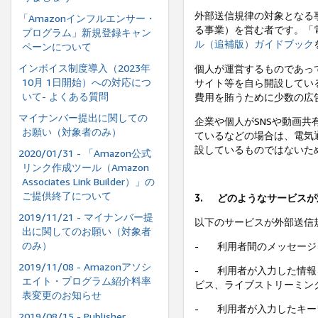
外部送信規律の対象となる
「Amazonインフルエンサー・
る事業）を営む者です。「
プログラム」新規登録キャン
ル（追補版）ガイドブック
ペーンについて
インボイス制度導⼊（2023年
個人が運営するものであっ
10⽉ 1⽇開始）への対応につ
サイト等を自ら開設してい
いて- よくある質問
費用を賄うために少数の広
マイナンバー提出に関しての
企業や個人がSNSや動画
お願い（対象者のみ）
ているなどの場合は、電気
設しているものではないた
2020/01/31 - 「Amazon公式
リンク作成ツール（Amazon
Associates Link Builder）」の
ご提供終了について
3.
どのようなサービスが
2019/11/21 - マイナンバー提
以下のサービスが外部送信
出に関してのお願い（対象者
のみ）
-
利用者間のメッセージ
2019/11/08 - Amazonアソシ
-
利用者が入力した情報
エイト・プログラム紹介料率
ビス、ライブストリーミン
表変更のお知らせ
-
利用者が入力したキー
2019/08/15 - Publisher