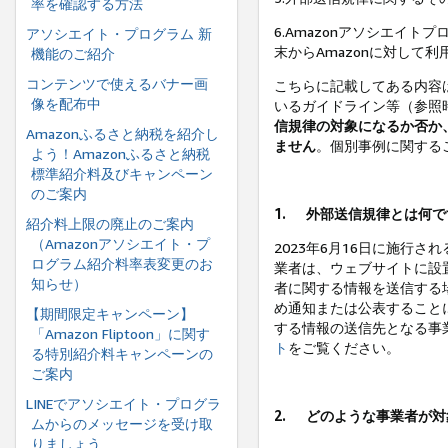
率を確認する方法
6.Amazonアソシエイ
アソシエイト・プログラム 新
末からAmazonに対して
機能のご紹介
コンテンツで使えるバナー画
こちらに記載してある内容
像を配布中
いるガイドライン等（参照
信規律の対象になるか否か
Amazonふるさと納税を紹介し
ません
。個別事例に関する
よう！Amazonふるさと納税
標準紹介料及びキャンペーン
のご案内
1.
外部送信規律とは何で
紹介料上限の廃止のご案内
（Amazonアソシエイト・プ
2023年6月16日に施行
ログラム紹介料率表変更のお
業者は、ウェブサイトに設
知らせ）
者に関する情報を送信する
め通知または公表すること
【期間限定キャンペーン】
する情報の送信先となる事
「Amazon Fliptoon」に関す
ト
をご覧ください。
る特別紹介料キャンペーンの
ご案内
LINEでアソシエイト・プログラ
2.
どのような事業者が対
ムからのメッセージを受け取
りましょう