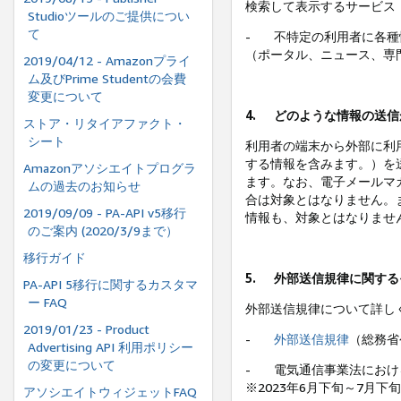
検索して表示するサービス
Studioツールのご提供につい
て
-
不特定の利用者に各種
（ポータル、ニュース、専
2019/04/12 - Amazonプライ
ム及びPrime Studentの会費
変更について
4.
どのような情報の送信
ストア・リタイアファクト・
シート
利用者の端末から外部に利
する情報を含みます。）を
Amazonアソシエイトプログラ
ます。なお、電子メールマ
ムの過去のお知らせ
合は対象とはなりません。
2019/09/09 - PA-API v5移行
情報も、対象とはなりませ
のご案内 (2020/3/9まで）
移行ガイド
5.
外部送信規律に関する
PA-API 5移行に関するカスタマ
ー FAQ
外部送信規律について詳し
2019/01/23 - Product
-
外部送信規律
（総務省
Advertising API 利用ポリシー
の変更について
-
電気通信事業法におけ
※2023年6月下旬～7月
アソシエイトウィジェットFAQ