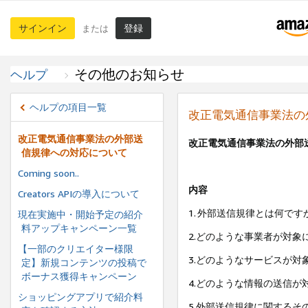
サインイン
登録
または
その他のお知らせ
ヘルプ
ヘルプの項目一覧
改正電気通信事業法の
改正電気通信事業法の外部送
改正電気通信事業法の外部
信規律への対応について
Coming soon..
内容
Creators APIの導入について
1.
外部送信規律とは何です
現在実施中・開始予定の紹介
料アップキャンペーン一覧
2.どのような事業者が対象
【一部のクリエイター様限
3.どのようなサービスが対
定】新規コンテンツの投稿で
ボーナス獲得キャンペーン
4.どのような情報の送信が
ショッピングアプリで紹介料
5.外部送信規律に関するそ