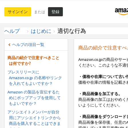
サインイン
登録
または
適切な行為
ヘルプ
はじめに
ヘルプの項目一覧
商品の紹介で注意すべ
商品の紹介で注意すべきこと
Amazon.co.jpの商
は何ですか?
ください。このような不適
プレスリリースに
・価格や在庫について古い
Amazon.co.jp の名称やリンク
価格や在庫の情報を記載さ
を入れてもよいですか？
Amazon の製品を宣伝するた
・商品画像を加工する。
めにポップアップを使用して
商品画像の加工はおやめく
もよいですか？
いようにしてください。
アソシエイトメンバーが自分
・商品画像をダウンロード
用にアソシエイトリンクから
商品画像を保存後、任意のA
商品を購入することはできま
提供している商品画像URL