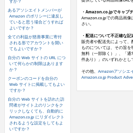
すか？
あるアソシエイトメンバーが
・Amazon.co.jpでキ
Amazon のポリシーに違反し
Amazon.co.jpでの
ていると思う場合どうすれば
さい。
よいですか？
・配送について不正確な記
全ての利益が慈善事業に寄付
販売者や配送先によって、
される形でアカウントを開い
ものについては、その旨を
てもよいですか？
無料（一部除く）」、「通常配
自分の Web サイトの URL につ
件あり）」のいずれかとし
いて何らかの制限はあります
か？
その他、
Amazonアソシ
Amazon.co.jp Product A
クーポンのコードを自分の
Web サイトに掲載してもよい
ですか？
自分の Web サイトを訪れた訪
問者がサイト上のリンクをク
リックしなくても、自動的に
Amazon.co.jp にリダイレクト
されるような設定をしてもよ
いですか？