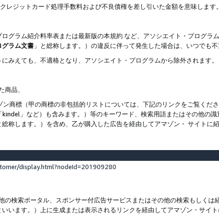
ト、クレジットカード処理手数料および不良債権を差し引いた金額を意味します
プログラム紹介料率表または最新版の本規約 など、アソシエイト・プログラ
ログラム文書
」と総称します。）の違反に伴って発生した場合は、いつでも不
うにみえても、不適格となり、アソシエイト・プログラムから除外されます。
れた商品、
他のアマゾン商標（甲の商標の非包括的リストについては、下記のリンクをご覧く
よび「kindel」など）も含みます。）等のキーワード、検索用語またはその
と総称します。）を含め、乙が購入した広告を経由してアマゾン・ サイトに
stomer/display.html?nodeId=201909280
その他の検索ポータル、スポンサー付広告サービスまたはその他の検索もしく
といいます。）上に生成または表示されるリンクを経由してアマゾン・サイト