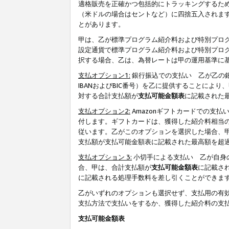
適格販売を正確かつ包括的にトラッキングするた
（米ドルの場合はセントなど）に四捨五入されま
とがあります。
甲は、乙が標準プログラム紹介料および特別プロ
設定通貨で標準プログラム紹介料および特別プロ
択する場合、乙は、為替レートは甲の運用基準に
支払オプション1:
銀行振込での支払い 乙が乙の銀
IBANおよびBIC番号）を乙に提供することに
対する合計支払額が
支払可能金額表
に記載された
支払オプション2:
Amazonギフトカードでの支
付します。ギフトカードは、獲得した紹介料相当
従います。乙がこのオプションを選択した場合、
支払額が支払可能金額表に記載された最高額を超
支払オプション 3:
小切手による支払い 乙が自身
合、甲は、合計支払額が
支払可能金額表
に記載さ
に記載される処理手数料を差し引くことができま
乙がいずれのオプションも選択せず、支払用の有
支払方法で支払いをするか、獲得した紹介料の支
支払可能金額表