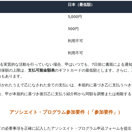
日本（最低額）
5,000円
500円
利用不可
利用不可
なる実質的な活動を行っていない場合、甲はいつでも、7日前に書面による通
留保額の上限は、
支払可能金額表
のギフトカードの最低額とします。さらに、
合もあります。
引かれたうえで乙になされた全ての支払いは、本規約に基づき乙に支払うべき
合、甲が本規約に基づき後日乙に支払う紹介料から同額を調整または相殺する
アソシエイト・プログラム参加要件（「参加要件」）
ての必要事項を正確に記入したアソシエイト・プログラム申込フォームを提出