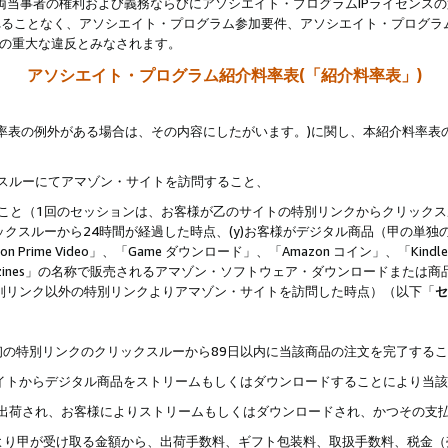
両当事者の権利および義務ならびにアソシエイト・プログラムIPライセンス
されることなく、アソシエイト・プログラム参加要件、アソシエイト・プログラ
約の重大な違反とみなされます。
アソシエイト・プログラム紹介料率表(「紹介料率表」)
料率表の例外がある場合は、その内容にしたがいます。)に関し、本紹介料率表
クスルーにてアマゾン・サイトを訪問すること、
じること（1回のセッションは、お客様が乙のサイトの特別リンクからクリック
ックスルーから24時間が経過した時点、(y)お客様がデジタル商品（甲の単独の
zon Prime Video」、「Game ダウンロード」、「Amazon コイン」、「Kindle 本
ndle Magazines」の名称で販売されるアマゾン・ソフトウェア・ダウンロードまた
特別リンク以外の特別リンクよりアマゾン・サイトを訪問した時点）（以下「
セ
、
、最初の特別リンクのクリックスルーから89日以内に当該商品の注文を完了する
ン・サイトからデジタル商品をストリームもしくはダウンロードすることにより当
様宛に出荷され、お客様によりストリームもしくはダウンロードされ、かつその支
より甲が受け取る金額から、出荷手数料、ギフト包装料、取扱手数料、税金（