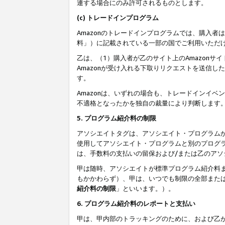
連する場合にのみ許可されるものとします。
(c) トレードインプログラム
Amazonのトレードインプログラムでは、購入者
料」）に記載されている一部の国でご利用いただ
乙は、（1）購入者が乙のサイト上のAmazon
Amazonが受け入れる下取りリクエストを送信し
す。
Amazonは、いずれの場合も、トレードインイベ
不適格となったかを独自の裁量により判断します
5. プログラム紹介料の制限
アソシエイトタグは、アソシエイト・プログラム
使用してアソシエイト・プログラムと別のプログ
は、手数料の支払いの留保および/または乙のア
甲は随時、アソシエイトが標準プログラム紹介料
もかかわらず）、甲は、いつでも制限の全部また
紹介料の制限
」といいます。）。
6. プログラム紹介料のレポートと支払い
甲は、甲内部のトラッキングのために、および乙