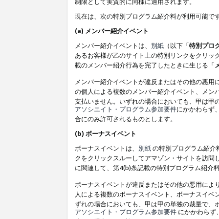
制限として実質的に同様に適用されます。
現在は、次の特別プログラム紹介料が利用可能で
(a) メンバー紹介イベント
メンバー紹介イベントは、
別紙
（以下「
特別プロ
あるお客様が乙のサイト上の特別リンクをクリック
載のメンバー紹介行為を完了したときに生じる「
メンバー紹介イベントが違反またはその他の悪用
の個人による複数のメンバー紹介イベント、メン
支払いません。いずれの場合においても、甲は甲
アソシエイト・プログラム参加要件
にかかわらず
合にのみ許可されるものとします。
(b) ボーナスイベント
ボーナスイベントは、
別紙
の特別プログラム紹介料
クをクリックスルーしてアマゾン・サイトを訪問し
に関連して、第4(b)条記載の特別プログラム紹介
ボーナスイベントが違反またはその他の悪用によ
人による複数のボーナスイベント、ボーナスイベ
ずれの場合においても、甲は甲の単独の裁量で、
アソシエイト・プログラム参加要件
にかかわらず