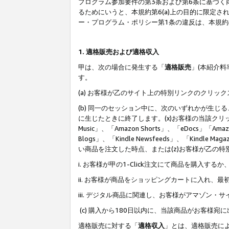
プログラム参加要件の第3条および第6条に基づく
るためにいうと、本規約第6(a)上の目的に限定
ー・プログラム・ポリシー第1条の違反は、本規
1. 適格販売および適格収入
甲は、次の場合に発生する「
適格販売
」(本紹介
す。
(a) お客様が乙のサイト上の特別リンクのクリッ
(b) 同一のセッション中に、次のいずれかが生
に生じたときに終了します。(x)お客様の当該クリ
Music」、「Amazon Shorts」、「eDocs」「Ama
Blogs」、「Kindle Newsfeeds」、「Ki
い商品を注文した時点、または(z)お客様が乙の
i. お客様が甲の1-Click注文にて商品を購入するか
ii. お客様が商品をショッピングカートに入れ
iii. デジタル商品に関連し、お客様がアマゾ
(c) 購入から180日以内に、当該商品がお客
適格販売に対する「
適格収入
」とは、適格販売に