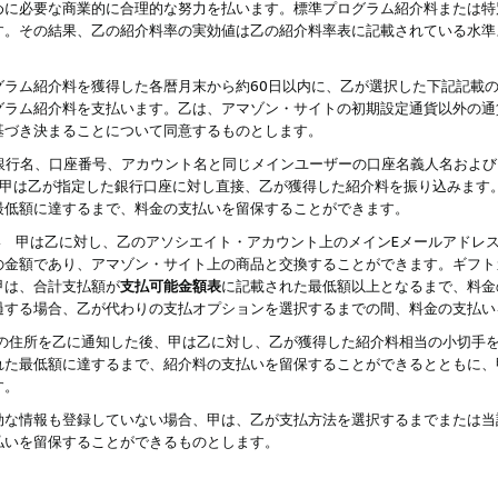
めに必要な商業的に合理的な努力を払います。標準プログラム紹介料または特
す。その結果、乙の紹介料率の実効値は乙の紹介料率表に記載されている水準
グラム紹介料を獲得した各暦月末から約60日以内に、乙が選択した下記記載
グラム紹介料を支払います。乙は、アマゾン・サイトの初期設定通貨以外の通
基づき決まることについて同意するものとします。
行名、口座番号、アカウント名と同じメインユーザーの口座名義人名および
より、甲は乙が指定した銀行口座に対し直接、乙が獲得した紹介料を振り込みま
最低額に達するまで、料金の支払いを留保することができます。
払い 甲は乙に対し、乙のアソシエイト・アカウント上のメインEメールアドレ
の金額であり、アマゾン・サイト上の商品と交換することができます。ギフト
甲は、合計支払額が
支払可能金額表
に記載された最低額以上となるまで、料金
過する場合、乙が代わりの支払オプションを選択するまでの間、料金の支払い
の住所を乙に通知した後、甲は乙に対し、乙が獲得した紹介料相当の小切手
れた最低額に達するまで、紹介料の支払いを留保することができるとともに、
す。
効な情報も登録していない場合、甲は、乙が支払方法を選択するまでまたは当
払いを留保することができるものとします。