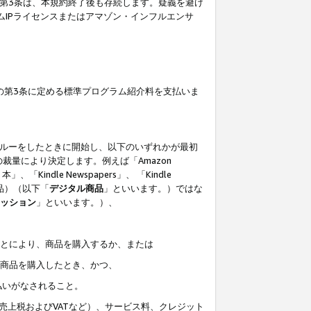
の第3条は、本規約終了後も存続します。疑義を避け
ムIPライセンスまたはアマゾン・インフルエンサ
の第3条に定める標準プログラム紹介料を支払いま
スルーをしたときに開始し、以下のいずれかが最初
裁量により決定します。例えば「Amazon
」、「Kindle Newspapers」、 「Kindle
は商品）（以下「
デジタル商品
」といいます。）ではな
ッション
」といいます。）、
ことにより、商品を購入するか、または
該商品を購入したとき、かつ、
払いがなされること。
売上税およびVATなど）、サービス料、クレジット