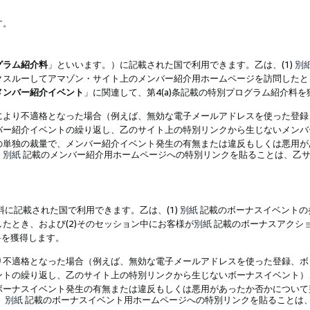
す。
グラム紹介料
」といいます。）に記載された国で利用できます。乙は、(1)
別
スルーしてアマゾン・サイト上のメンバー紹介用ホームページを訪問したとき
メンバー紹介イベント
」に関連して、第4(a)条記載の特別プログラム紹介料
により不適格となった場合（例えば、無効な電子メールアドレスを使った登録
バー紹介イベントの繰り返し、乙のサイト上の特別リンクから生じないメンバ
の単独の裁量で、メンバー紹介イベント発生の有無または違反もしくは悪用が
、
別紙
記載のメンバー紹介用ホームページへの特別リンクを貼ることは、乙サ
に記載された国で利用できます。乙は、(1)
別紙
記載のボーナスイベントの
たとき、および(2)そのセッション中にお客様が
別紙
記載のボーナスアクシ
料を獲得します。
り不適格となった場合（例えば、無効な電子メールアドレスを使った登録、ボ
ントの繰り返し、乙のサイト上の特別リンクから生じないボーナスイベント）
ボーナスイベント発生の有無または違反もしくは悪用があったか否かについて
、
別紙
記載のボーナスイベント用ホームページへの特別リンクを貼ることは