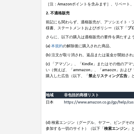
［注：Amazonポイントを含みます］、リベー
2. 不適格販売
前記にも関わらず、適格販売が、アソシエイト・
様書、ステートメントおよびポリシー（以下「
プ
さらに、以下の購入は適格販売の要件を満たすよ
(a)
本規約
の解除後に購入された商品、
(b) 注文が取り消され、返品または返金が開始さ
(c) 「アマゾン」、「Kindle」またはその
い（例えば、「ammazon」、「amaozn」お
購入した広告（以下、「
禁止リスティング広告
」
地域
非包括的商標リスト
日本
https://www.amazon.co.jp/gp/help/cu
(d) 検索エンジン（グーグル、ヤフー、ビング
参加する一切のサイト）（以下「
検索エンジン
」