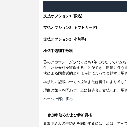
支払オプション1 (振込)
支払オプション2 (ギフトカード)
支払オプション3 (小切手)
小切手処理手数料
乙のアカウントが少なくとも1年にわたっていか
生した紹介料を留保することができ、閉鎖に伴う
法による国庫返納または時効によって失効する場
本規約に記載の全ての控除または留保により差し
理由の如何を問わず、乙に超過金が支払われた場
ページ上部に戻る
1. 参加申込みおよび参加資格
参加申込みの手続きを開始するには、乙は、すべ