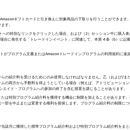
はAmazonギフトカードと引き換えに対象商品の下取りを行うことができま
けます。
サイトへの特別なリンクをクリックした場合、および（2）セッション中に購入
た場合に発生する「トレードインイベント」に関連して、本第 4 条（b）に
ントがプログラム文書またはAmazonトレードインプログラムの利用規約に
。
からの紹介料を受けるためにのみ使用しなければなりません。乙（および/ま
ラムの両方から手数料を得ようとしている場合（例えば、アトリビューション
ソシエイト・プログラムへの参加の終了を含む措置を講じることがあります。
または特別プログラム紹介料を獲得する機会に制限を加えることがあります。
は一部を中止または変更する権利を留保します。プログラム紹介料の制限につ
が当該月に獲得した標準プログラム紹介料および特別プログラム紹介料をまと