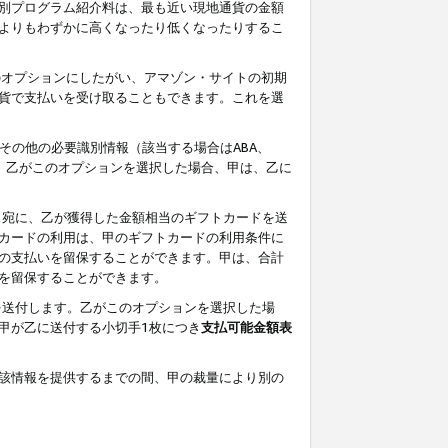
別プログラム紹介料は、最も近い現地通貨の金額
よりもわずかに高くなったり低くなったりするこ
のオプションにしたがい、アマゾン・サイトの初期
貨で支払いを受け取ることもできます。これを選
その他の必要識別情報（該当する場合はABA、
す。乙がこのオプションを選択した場合、甲は、乙に
ス宛に、乙が獲得した金額相当のギフトカードを送
カードの利用は、甲のギフトカードの利用条件に
の支払いを留保することができます。甲は、合計
を留保することができます。
を送付します。乙がこのオプションを選択した場
甲が乙に送付する小切手1枚につき
支払可能金額表
該情報を提供するまでの間、甲の裁量により別の