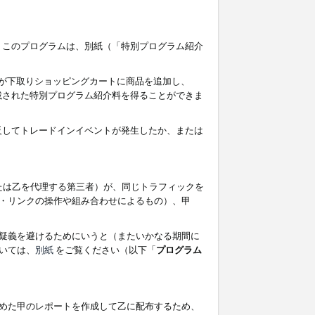
す。このプログラムは、別紙（「特別プログラム紹介
者が下取りショッピングカートに商品を追加し、
記載された特別プログラム紹介料を得ることができま
違反してトレードインイベントが発生したか、または
たは乙を代理する第三者）が、同じトラフィックを
・リンクの操作や組み合わせによるもの）、甲
疑義を避けるためにいうと（またいかなる期間に
いては、
別紙
をご覧ください（以下「
プログラム
めた甲のレポートを作成して乙に配布するため、