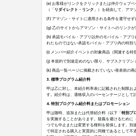
(e) お客様がリンクをクリックまたは仲介ウェ
（「
リダイレクト・リンク
」）を経由して、アマ
(f) アマゾン・サイトに適用される条件を遵守せ
(g) 乙のサイトからアマゾン・サイトへのリン
(h) 承認モバイル・アプリ以外のモバイル・アプリ
れたものではない承認モバイル・アプリ内の特別
(i) メンバー紹介イベントの対象商品（関連する
(j) 本規約で別途定めのない限り、サブスクリプ
(k) 商品一覧ページに掲載されていない発表前の
3. 標準プログラム紹介料
甲は乙に対し、本紹介料率表に記載された制限お
す。紹介料は、適格収入のパーセンテージとして
4. 特別プログラム紹介料またはプロモーション
甲は随時、追加または代替紹介料（以下「
特別プ
を実施することがあります。疑義を避けるために
つでも中止または変更する権利を留保します。別
て特定される購入と実質的に同種であるとして不