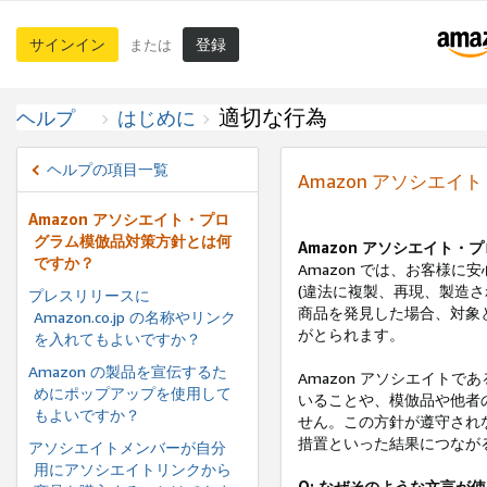
サインイン
登録
または
適切な行為
ヘルプ
はじめに
ヘルプの項目一覧
Amazon アソシエ
Amazon アソシエイト・プロ
グラム模倣品対策方針とは何
Amazon アソシエイト
ですか？
Amazon では、お客様
(違法に複製、再現、製造さ
プレスリリースに
商品を発見した場合、対象
Amazon.co.jp の名称やリンク
がとられます。
を入れてもよいですか？
Amazon の製品を宣伝するた
Amazon アソシエイト
めにポップアップを使用して
いることや、模倣品や他者
もよいですか？
せん。この方針が遵守され
措置といった結果につなが
アソシエイトメンバーが自分
用にアソシエイトリンクから
Q: なぜそのような文言が