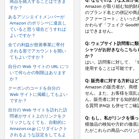
商品を購入することはできま
Amazon が取り組む知
すか？
のブランド名との併記や商
あるアソシエイトメンバーが
クファーコート」といった商品
Amazon のポリシーに違反し
かわらず「フェイク Goodt
ていると思う場合どうすれば
はできません。
よいですか？
Q: ウェブサイト訪問客に類似
全ての利益が慈善事業に寄付
シャツがお好きならこちら
される形でアカウントを開い
か？
てもよいですか？
はい。訪問客に対して、「Sh
自分の Web サイトの URL につ
使用することは可能です。
いて何らかの制限はあります
か？
Q: 販売者に対する方針は
Amazon の販売者が、
クーポンのコードを自分の
せん。また、お客様を混乱
Web サイトに掲載してもよい
ん。販売者に対する知的財
ですか？
る質問 (FAQ) も併せてご
自分の Web サイトを訪れた訪
問者がサイト上のリンクをク
Q: もし、私がリンクを張
リックしなくても、自動的に
模倣品の検知や方針の徹底に
Amazon.co.jp にリダイレクト
たがこれらの商品へのリン
されるような設定をしてもよ