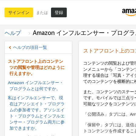
サインイン
登録
または
Amazon インフルエンサー・プログラ
ヘルプ
ヘルプの項目一覧
ストアフロント上のコ
ストアフロント上のコンテン
コンテンツの閲覧および管
ツの閲覧や管理はどのように
ンメニューから「コンテン
行えますか。
理する場合は「写真・アイ
てのコンテンツを横断的に
Amazon インフルエンサー・
プログラムとは何ですか。
また、コンテンツのステー
私はインフルエンサーで、現
です。モバイルでは三点リ
在はアソシエイト・プログラ
可能なリンクをコンテンツ
ムの参加者です。アソシエイ
「公開済み」タブには、Am
ト・プログラムとインフルエ
ンサー・プログラム両方に参
「保留中」タブには、送信
加できますか。
トコンテンツを作成するこ