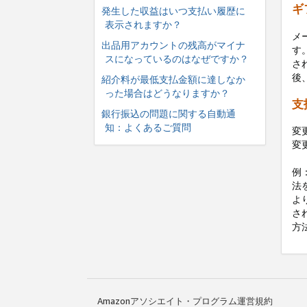
ギ
発生した収益はいつ支払い履歴に
表示されますか？
メ
出品用アカウントの残高がマイナ
す
スになっているのはなぜですか？
さ
後
紹介料が最低支払金額に達しなか
った場合はどうなりますか？
支
銀行振込の問題に関する自動通
知：よくあるご質問
変
変
例
法
よ
さ
方
Amazonアソシエイト・プログラム運営規約