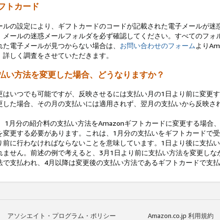
フトカード
ールの設定により、ギフトカードのコードが記載された電子メールが迷
。メールの迷惑メールフォルダを必ず確認してください。すべてのフォ
れた電子メールが見つからない場合は、
お問い合わせのフォーム
よりA
、詳しく調査をさせていただきます。
払い方法を変更した場合、どうなりますか？
更はいつでも可能ですが、反映させるには支払い月の1日より前に変更す
更した場合、その月の支払いには適用されず、翌月の支払いから反映さ
： 1月分の紹介料の支払い方法をAmazonギフトカードに変更する場合
を変更する必要があります。これは、1月分の支払いをギフトカードで受
り前に行わなければならないことを意味しています。
1日より後に支払
れません。前述の例で考えると、3月1日より前に支払い方法を変更しな
法で支払われ、4月以降は変更後の支払い方法であるギフトカードで支
アソシエイト・プログラム・ポリシー
Amazon.co.jp 利用規約