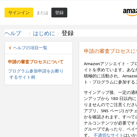
サインイン
登録
または
登録
ヘルプ
はじめに
ヘルプの項目一覧
申請の審査プロセスに
申請の審査プロセスについて
Amazonアソシエイト・
イトを求めています。あな
プログラム参加申請をお断り
積極的に活動され、Amaz
するサイト例
ト・プログラムに参加する
サインアップ後、一定の適
ンアップから 180 日以内
りませんのでご注意ください
アプリ、SNS ページ) 
かを確認されます。すべて
ナルコンテンツが必要です 
グループであったり、ペイ
す。
不適切なサイト
はいか