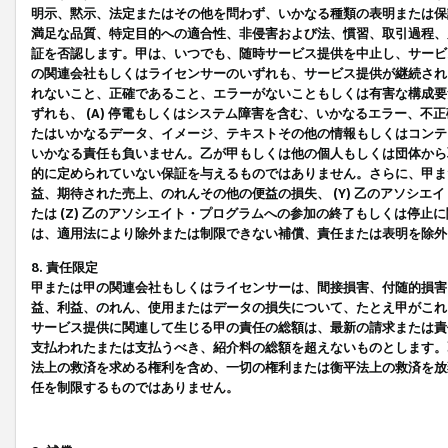
明示、黙示、法定またはその他を問わず、いかなる種類の表明または保
満足な品質、特定目的への適合性、非侵害および法、慣習、取引過程、
証を否認します。甲は、いつでも、随時サービス提供を中止し、サービ
の関連会社もしくはライセンサーのいずれも、サービス提供が継続され
れないこと、正確であること、エラーがないこともしくは有害な構成要
ずれも、 (A) 停電もしくはシステム障害を含む、いかなるエラー、不
たはいかなるデータ、イメージ、テキストその他の情報もしくはコンテ
いかなる責任も負いません。乙が甲もしくは他の個人もしくは団体から
的に定められていない保証を与えるものではありません。さらに、甲また
益、期待された売上、のれんその他の便益の損失、 (Y) 乙のアソシ
たは (Z) 乙のアソシエイト・プログラムへの参加の終了もしくは停
は、適用法により除外または制限できない補償、責任または表明を除外
8. 責任限定
甲または甲の関連会社もしくはライセンサーは、間接損害、付随的損害
益、利益、のれん、使用またはデータの損失について、たとえ甲がこれ
サービス提供に関連して生じる甲の責任の総額は、最新の請求または責
支払われたまたは支払うべき、紹介料の総額を超えないものとします。
法上の救済を求める権利を含め、一切の権利または衡平法上の救済を放
任を制限するものではありません。