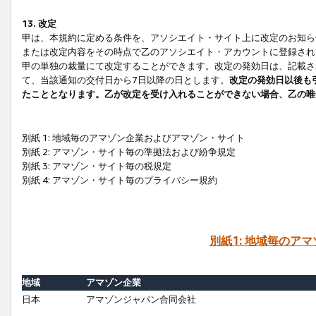
13. 改定
甲は、本規約に定める条件を、アソシエイト・サイト上に改定のお知ら
または改定内容をその時点で乙のアソシエイト・アカウントに登録され
甲の単独の裁量にて改定することができます。改定の発効日は、記載さ
て、当該通知の交付日から7日以降の日とします。
改定の発効日以後も
たこととなります。乙が改定を受け入れることができない場合、乙の唯
別紙 1: 地域毎のアマゾン企業およびアマゾン・サイト
別紙 2: アマゾン・サイト毎の準拠法および紛争規定
別紙 3: アマゾン・サイト毎の税規定
別紙 4: アマゾン・サイト毎のプライバシー規約
別紙1: 地域毎のア
地域
アマゾン企業
日本
アマゾンジャパン合同会社