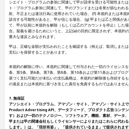
シエイト・プログラムの参加に関連して甲が請求を受ける可能性または責
ト・プログラム参加に関連して、甲のブランドまたは名誉が損なわれる可
欺、不正または違法行為に使用されていた場合、 (f) 本規約または
該当する可能性があると、甲が信じる場合、 (g) 甲または乙と関係
て、甲が以前に本規約を解除（もしくは乙のアカウントを停止）した場合
合。疑義を避けるためにいうと、上記(a)の目的に限定されず、本規約
重大な違反とみなされます。
甲は、正確な金額が支払われたことを確認する（例えば、取消しまたは
支払いを保留することがあります。
本規約の解除に伴い、本規約に関連して付与された一切のライセンスを
条、第5条、第6条、第7条、第8条、第10条および第11条およびプ
基づく支払可能だが未払いの支払義務は、本規約の解除後も存続するも
の違反または本規約に基づき生じた責任を免責するものではありません
7. 無保証
アソシエイト・プログラム、アマゾン・サイト、アマゾン・サイト上で
Product Advertising API、データフィード、プロダクト
す）および一切のテクノロジー、ソフトウェア、機能、素材、データ、
甲または甲の関連会社もしくライセンサーによりまたはこれらに代わる
します。）は、「現状有姿」、「提供されているまま」で提供されます