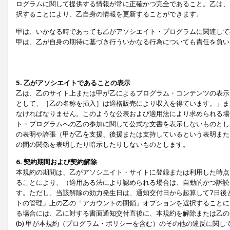
ログラムに関して提供する情報が常に正確かつ完全であること。乙は、
択することにより、乙自身の情報を更新することができます。
甲は、いかなる時であっても乙がアソシエイト・プログラムに関連して
甲は、乙が自身の期待に基づき行ういかなる行為についても責任を負い
5. 乙がアソシエイトであることの表示
乙は、乙のサイト上または甲が乙によるプログラム・コンテンツの表示ま
として、［乙の名称を挿入］は適格販売により収入を得ています。」ま
なければなりません。このような公表および適用法により求められる場
ト・プログラムへの乙の参加に関して公式な文書を表示しないものとし
の表明や誇張（甲が乙を支援、後援または支持しているという表明また
の間の関係を表明したり暗示したりしないものとします。
6. 契約期間および契約解除
本規約の期間は、乙がアソシエイト・サイトに登録または利用した時点
ることにより、（適用ある法により認められる場合は、自動的かつ訴訟
す。ただし、当該解除の効力発生日は、通知交付日から起算して7日後
トの管理」上の乙の「アカウントの閉鎖」オプションを選択することに
る場合には、乙に対する書面通知交付直後に、本規約を解除または乙のア
(b) 甲が本規約（プログラム・ポリシーを含む）のその他の違反に関し