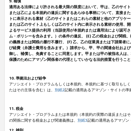
9. 補償
適用ある法律により許される最大限の限度において、甲は、乙のサイト
または乙による本規約の違反に関するあらゆる事柄について、直接または
トに表示される素材（乙のサイトまたはこれらの素材と他のアプリケーシ
または乙のサイト上もしくは乙のサイト内に表示される素材の使用、開発
よるサービス提供の利用（当該使用が本規約または適用法により認可され
ム・ポリシーを含みます。）の条件の違反、 (E) 乙の税金および関
の義務または関税の履行不履行、 (F) 乙、乙の従業員または下請業
び経費（弁護士費用を含みます。）請求から、甲、甲の関連会社および
御し、補償し、免責することに同意します。甲または甲の被指名人は、
保護のためにアマゾン関係者の代理としていかなる法的措置を行うこと
10. 準拠法および紛争
アソシエイト・プログラムもしくは本規約、本規約に基づく取引もしく
たはその主張を含む）は、
別紙2
記載の適用あるアマゾン・サイトの準
11. 税金
アソシエイト・プログラムまたは本規約（本規約の実際の違反またはそ
の関係に関する税金および関連義務は、
別紙3
記載の適用あるアマゾン
12. 雑則