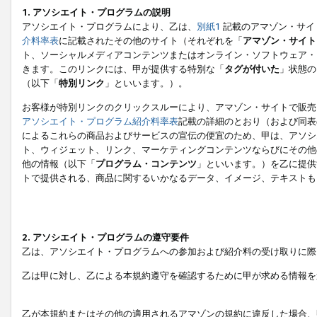
1. アソシエイト・プログラムの説明
アソシエイト・プログラムにより、乙は、
別紙1
記載のアマゾン・サイ
介料率表
に記載されたその他のサイト（それぞれを「
アマゾン・サイト
ト、ソーシャルメディアコンテンツまたはオンライン・ソフトウェア・
きます。このリンクには、甲が提供する特別な「
タグが付いた
」状態の
（以下「
特別リンク
」といいます。）。
お客様が特別リンクのクリックスルーにより、アマゾン・サイトで販売
アソシエイト・プログラム紹介料率表
記載の詳細のとおり（および同表
によるこれらの商品およびサービスの宣伝の便宜のため、甲は、アソシ
ト、ウィジェット、リンク、マーケティングコンテンツならびにその他
他の情報（以下「
プログラム・コンテンツ
」といいます。）を乙に提供
トで提供される、商品に関するいかなるデータ、イメージ、テキストも
2. アソシエイト・プログラムの遵守要件
乙は、アソシエイト・プログラムへの参加および紹介料の受け取りに際
乙は甲に対し、乙による本規約遵守を確認するために甲が求める情報を
乙が本規約またはその他の適用されるアマゾンの規約に違反した場合、