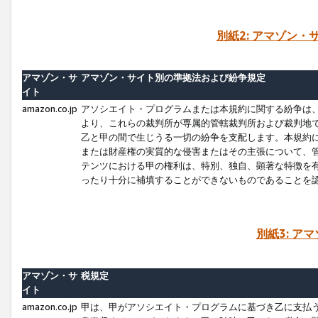
別紙2: アマゾン
アマゾン・サ
アマゾン・サイト別の準拠法および紛争規定
イト
amazon.co.jp
アソシエイト・プログラムまたは本規約に関する紛争は
より、これらの裁判所が専属的管轄裁判所および裁判地
乙と甲の間で生じうる一切の紛争を支配します。本規約
または財産権の実質的な侵害またはその主張について、
テンツにおける甲の権利は、特別、独自、顕著な特徴を
ったり十分に補填することができないものであることを
別紙3: ア
アマゾン・サ
税規定
イト
amazon.co.jp
甲は、甲がアソシエイト・プログラムに基づき乙に支払