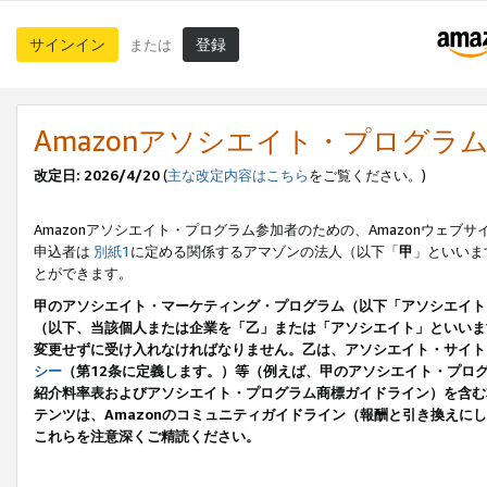
サインイン
登録
または
Amazonアソシエイト・プログラ
改定日: 2026/4/20
(
主な改定内容はこちら
をご覧ください。)
Amazonアソシエイト・プログラム参加者のための、Amazonウェブサ
申込者は
別紙1
に定める関係するアマゾンの法人（以下「
甲
」といいま
とができます。
甲のアソシエイト・マーケティング・プログラム（以下「アソシエイト
（以下、当該個人または企業を「乙」または「アソシエイト」といいま
変更せずに受け入れなければなりません。乙は、アソシエイト・サイト
シー
（第12条に定義します。）等（例えば、甲のアソシエイト・プロ
紹介料率表およびアソシエイト・プログラム商標ガイドライン）を含む本規
テンツは、Amazonのコミュニティガイドライン（報酬と引き換え
これらを注意深くご精読ください。