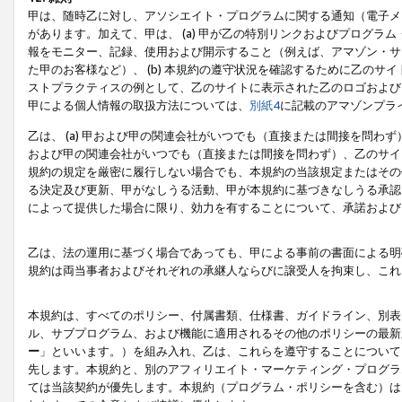
甲は、随時乙に対し、アソシエイト・プログラムに関する通知（電子メ
があります。加えて、甲は、 (a) 甲が乙の特別リンクおよびプログ
報をモニター、記録、使用および開示すること（例えば、アマゾン・サ
た甲のお客様など）、 (b) 本規約の遵守状況を確認するために乙のサイ
ストプラクティスの例として、乙のサイトに表示された乙のロゴおよび
甲による個人情報の取扱方法については、
別紙4
に記載のアマゾンプラ
乙は、 (a) 甲および甲の関連会社がいつでも（直接または間接を問わず
および甲の関連会社がいつでも（直接または間接を問わず）、乙のサイ
規約の規定を厳密に履行しない場合でも、本規約の当該規定またはその他
る決定及び更新、甲がなしうる活動、甲が本規約に基づきなしうる承認
によって提供した場合に限り、効力を有することについて、承諾および
乙は、法の運用に基づく場合であっても、甲による事前の書面による明
規約は両当事者およびそれぞれの承継人ならびに譲受人を拘束し、これ
本規約は、すべてのポリシー、付属書類、仕様書、ガイドライン、別表
ル、サブプログラム、および機能に適用されるその他のポリシーの最新
ー
」といいます。）を組み入れ、乙は、これらを遵守することについて
先します。本規約と、別のアフィリエイト・マーケティング・プログラ
ては当該契約が優先します。本規約（プログラム・ポリシーを含む）は