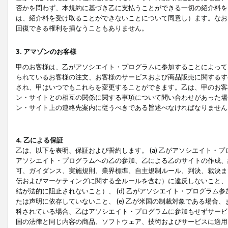
否かを問わず、本規約に基づき乙に支払うことができる一切の紹介料を
は、紹介料を受け取ることができないことについて同意し）ます。なお
回復できる権利を損なうこともありません。
3. アマゾンのお客様
甲のお客様は、乙がアソシエイト・プログラムに参加することによって
られているお客様の注文、お客様のサービスおよび商品販売に関するす
され、甲はいつでもこれらを変更することができます。乙は、甲のお客
ン・サイトとの相互の関係に関する事項について問い合わせがあった場
ン・サイト上の連絡先案内に従うべきである旨述べなければなりません
4. 乙による保証
乙は、以下を表明、保証および誓約します。 (a) 乙がアソシエイト・
アソシエイト・プログラムへの乙の参加、乙による乙のサイトの作成、
可、ガイダンス、実施規則、業界標準、自主規制ルール、判決、裁決ま
伝およびマーケティングに関する全ルールを含む）に違反しないこと、 
結が法的に阻止されないこと）、 (d) 乙がアソシエイト・プログラ
たは声明に依存していないこと、 (e) 乙が米国の制裁対象である場
科されている場合、乙はアソシエイト・プログラムに参加もせずサービス
国の法律と同じ内容の商品、ソフトウェア、技術およびサービスに適用さ