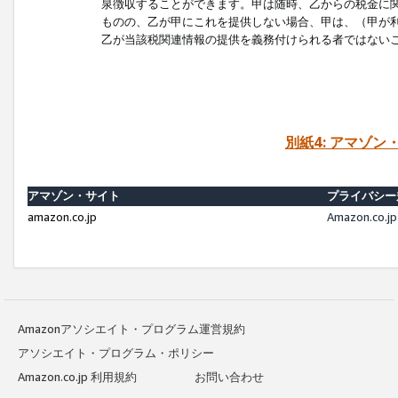
泉徴収することができます。甲は随時、乙からの税金に
ものの、乙が甲にこれを提供しない場合、甲は、（甲が
乙が当該税関連情報の提供を義務付けられる者ではない
別紙4: アマゾ
アマゾン・サイト
プライバシー
amazon.co.jp
Amazon.c
Amazonアソシエイト・プログラム運営規約
アソシエイト・プログラム・ポリシー
Amazon.co.jp 利用規約
お問い合わせ