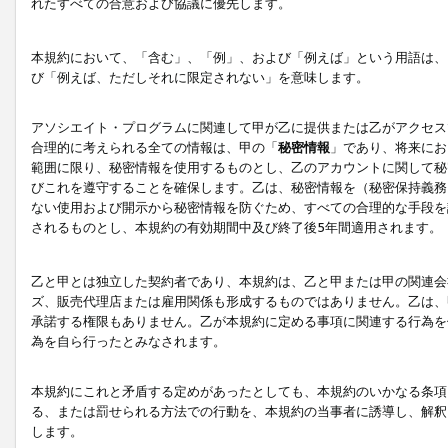
れたすべての合意および協議に優先します。
本規約において、「含む」、「例」、および「例えば」という用語は、
び「例えば、ただしそれに限定されない」を意味します。
アソシエイト・プログラムに関連して甲が乙に提供または乙がアクセス
合理的に考えられる全ての情報は、甲の「
秘密情報
」であり、将来にお
範囲に限り、秘密情報を使用するものとし、乙のアカウントに関して秘
びこれを遵守することを確保します。乙は、秘密情報を（秘密保持義務
ない使用および開示から秘密情報を防ぐため、すべての合理的な手段を
されるものとし、本規約の有効期間中及び終了後5年間適用されます。
乙と甲とは独立した契約者であり、本規約は、乙と甲または甲の関連会
ズ、販売代理店または雇用関係も形成するものではありません。乙は、
承諾する権限もありません。乙が本規約に定める事項に関連する行為を
為を自ら行ったとみなされます。
本規約にこれと矛盾する定めがあったとしても、本規約のいかなる条項
る、または罰せられる方法での行動を、本規約の当事者に誘導し、解釈
します。