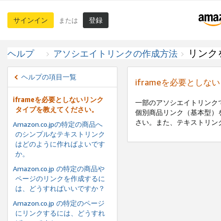
サインイン
登録
または
リンク
ヘルプ
アソシエイトリンクの作成方法
ヘルプの項目一覧
iframeを必要とし
iframeを必要としないリンク
一部のアソシエイトリンクでは
タイプを教えてください。
個別商品リンク（基本型）
さい。また、テキストリン
Amazon.co.jpの特定の商品へ
のシンプルなテキストリンク
はどのように作ればよいです
か。
Amazon.co.jp の特定の商品や
ページのリンクを作成するに
は、どうすればいいですか？
Amazon.co.jp の特定のページ
にリンクするには、どうすれ