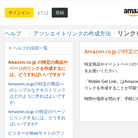
サインイン
登録
または
リンク
ヘルプ
アソシエイトリンクの作成方法
ヘルプの項目一覧
Amazon.co.j
Amazon.co.jp の特定の商品や
特定商品やイベントページの
ページのリンクを作成するに
をお使いください。
は、どうすればいいですか？
「Mobile Get Link
Amazon.co.jpの特定の商品へ
リンクを作成することが可能
のシンプルなテキストリンク
はどのように作ればよいです
時間や場所を問わず、手軽にA
か。
Amazon.co.jp の特定のページ
にリンクするには、どうすれ
ばいいですか?
ビジターがWebサイトのアソ