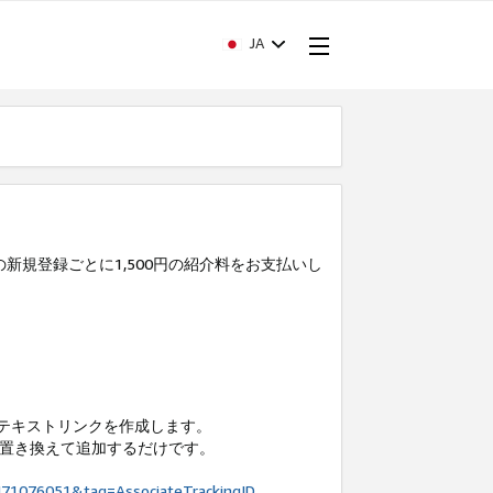
JA
の新規登録ごとに1,500円の紹介料をお支払いし
てテキストリンクを作成します。
 IDに置き換えて追加するだけです。
71076051&tag=AssociateTrackingID