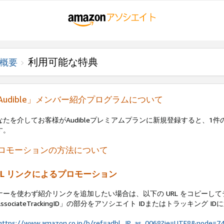
利用可能な特典
概要
Audible」メンバー紹介プログラムについて
なたを介してお客様がAudibleプレミアムプランに新規登録すると、1件
す。
ロモーションの方法について
RL リンクによるプロモーション
ナーを使わず紹介リンクを追加したい場合は、以下の URL をコピーし
AssociateTrackingID」の部分をアソシエイト IDまたはトラッキング
https://www.amazon.co.jp/b/ref=adbl_JP_as_0068?ie=UTF8&node=74