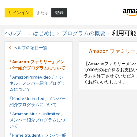
サインイン
登録
または
利用可能
ヘルプ
はじめに
プログラムの概要
ヘルプの項目一覧
「Amazon ファミ
「Amazon ファミリー」メン
【Amazonファミリーメ
バー紹介プログラムについて
1,000円の紹介料をお支
ラムを終了させていただき
「AmazonPrimeVideoチャン
くお願いいたします。
ネル」メンバー紹介プログラ
ムについて
「Kindle Unlimited」メンバー
紹介プログラムについて
「Amazon Music Unlimited」
メンバー紹介プログラムにつ
いて
「Prime Student」メンバー紹