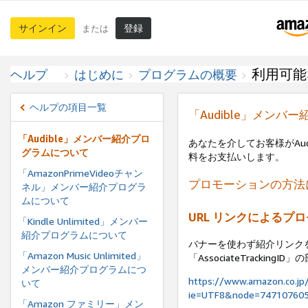
サインイン
登録
または
利用可能
ヘルプ
はじめに
プログラムの概要
ヘルプの項目一覧
「Audible」メンバ
「Audible」メンバー紹介プロ
あなたを介してお客様がAud
グラムについて
料をお支払いします。
「AmazonPrimeVideoチャン
プロモーションの方法
ネル」メンバー紹介プログラ
ムについて
URL リンクによるプ
「Kindle Unlimited」メンバー
紹介プログラムについて
バナーを使わず紹介リンクを
「Amazon Music Unlimited」
「AssociateTrack
メンバー紹介プログラムにつ
https://www.amazon.co.jp
いて
ie=UTF8&node=7471076051
「Amazon ファミリー」メン