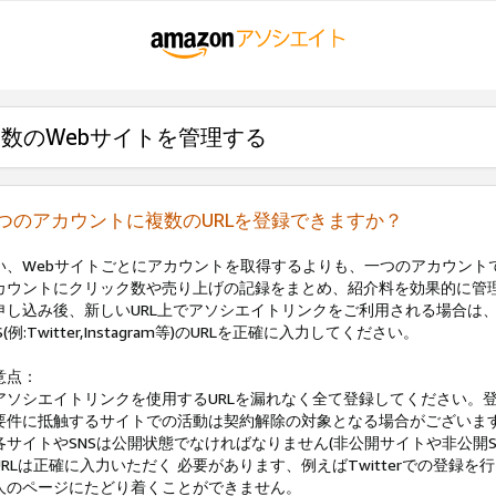
数のWebサイトを管理する
つのアカウントに複数のURLを登録できますか？
い、Webサイトごとにアカウントを取得するよりも、一つのアカウント
カウントにクリック数や売り上げの記録をまとめ、紹介料を効果的に管
申し込み後、新しいURL上でアソシエイトリンクをご利用される場合は
S(例:Twitter,Instagram等)のURLを正確に入力してください。
意点：
アソシエイトリンクを使用するURLを漏れなく全て登録してください。登
要件に抵触するサイトでの活動は契約解除の対象となる場合がございます
各サイトやSNSは公開状態でなければなりません(非公開サイトや非公開S
URLは正確に入力いただく 必要があります、例えばTwitterでの登録を行う場合、
人のページにたどり着くことができません。