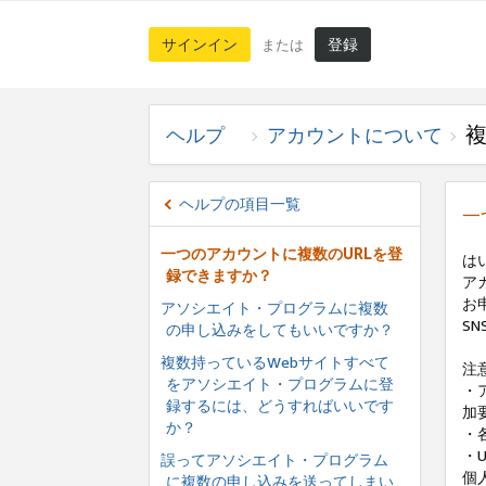
サインイン
登録
または
複
ヘルプ
アカウントについて
ヘルプの項目一覧
一
一つのアカウントに複数のURLを登
は
録できますか？
ア
お
アソシエイト・プログラムに複数
SN
の申し込みをしてもいいですか？
複数持っているWebサイトすべて
注
をアソシエイト・プログラムに登
・
録するには、どうすればいいです
加
か？
・
・
誤ってアソシエイト・プログラム
個
に複数の申し込みを送ってしまい