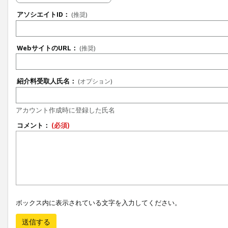
アソシエイトID：
(推奨)
WebサイトのURL：
(推奨)
紹介料受取人氏名：
(オプション)
アカウント作成時に登録した氏名
コメント：
(必須)
ボックス内に表示されている文字を入力してください。
送信する