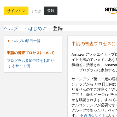
サインイン
登録
または
登録
ヘルプ
はじめに
ヘルプの項目一覧
申請の審査プロセスに
申請の審査プロセスについて
Amazonアソシエイト・
イトを求めています。あな
プログラム参加申請をお断り
積極的に活動され、Amaz
するサイト例
ト・プログラムに参加する
サインアップ後、一定の適
ンアップから 180 日以内
りませんのでご注意ください
アプリ、SNS ページ) 
かを確認されます。すべて
ナルコンテンツが必要です 
グループであったり、ペイ
す。
不適切なサイト
はいか