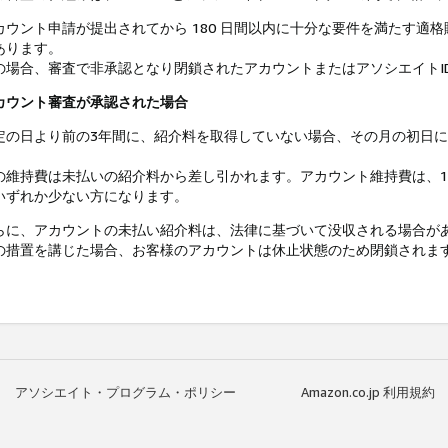
カウント申請が提出されてから 180 日間以内に十分な要件を満たす適
あります。
の場合、審査で非承認となり閉鎖されたアカウントまたはアソシエイトI
カウント審査が承認された場合
定の日より前の3年間に、紹介料を取得していない場合、その月の初日
。
の維持費は未払いの紹介料から差し引かれます。アカウント維持費は、1
いずれか少ない方になります。
らに、アカウントの未払い紹介料は、法律に基づいて没収される場合が
の措置を講じた場合、お客様のアカウントは休止状態のため閉鎖されま
アソシエイト・プログラム・ポリシー
Amazon.co.jp 利用規約