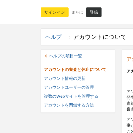
サインイン
登録
または
アカウントについて
ヘルプ
ヘルプの項目一覧
ア
アカウントの審査と休止について
ア
アカウント情報の更新
アカウントユーザーの管理
ア
複数のWebサイトを管理する
発
査
アカウントを閉鎖する方法
審
ア
事
こ