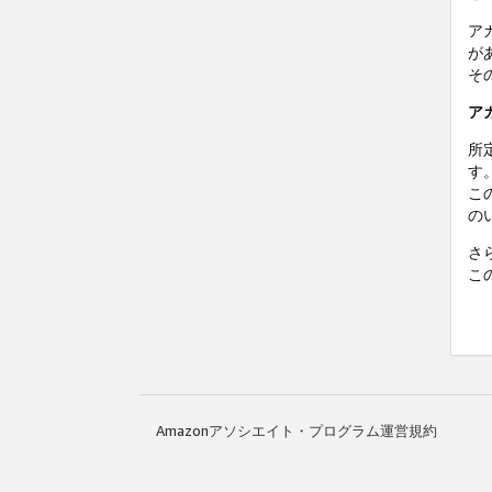
ア
が
そ
ア
所
す
こ
の
さ
こ
Amazonアソシエイト・プログラム運営規約