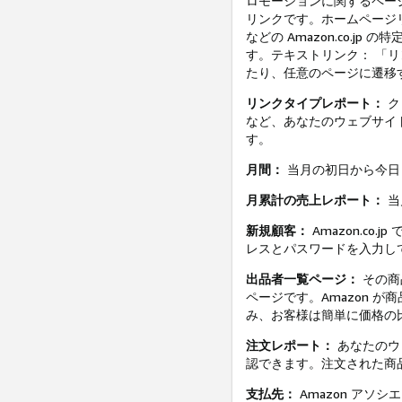
ロモーションに関するペー
リンクです。ホームページ
などの Amazon.co.
す。テキストリンク： 「リン
たり、任意のページに遷移
リンクタイプレポート：
ク
など、あなたのウェブサイ
す。
月間：
当月の初日から今日
月累計の売上レポート：
当
新規顧客：
Amazon.co.
レスとパスワードを入力し
出品者一覧ページ：
その商
ページです。Amazon 
み、お客様は簡単に価格の
注文レポート：
あなたのウ
認できます。注文された商
支払先：
Amazon ア