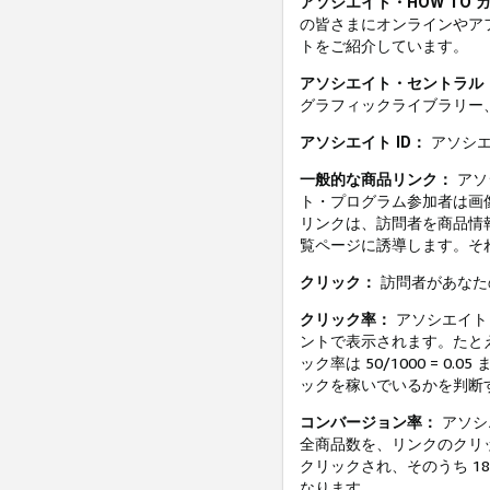
アソシエイト・HOW TO 
の皆さまにオンラインやア
トをご紹介しています。
アソシエイト・セントラル
グラフィックライブラリー
アソシエイト ID：
アソシエ
一般的な商品リンク：
アソ
ト・プログラム参加者は画
リンクは、訪問者を商品情
覧ページに誘導します。そ
クリック：
訪問者があなた
クリック率：
アソシエイト
ントで表示されます。たとえ
ック率は 50/1000 = 0
ックを稼いでいるかを判断
コンバージョン率：
アソシ
全商品数を、リンクのクリッ
クリックされ、そのうち 18 
なります。