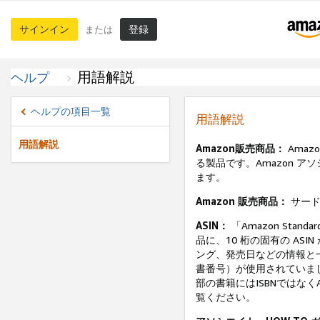
サインイン
登録
または
用語解説
ヘルプ
ヘルプの項目一覧
用語解説
用語解説
Amazon販売商品：
Amaz
る製品です。Amazon 
ます。
Amazon 販売商品：
サード
ASIN：
「Amazon Stan
品に、10 桁の固有の AS
ング、発売日などの情報と一
書番号）が使用されていまし
部の書籍にはISBNではな
覧ください。