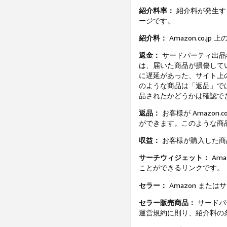
紹介料率：
紹介料が発生す
ージです。
紹介料：
Amazon.co
返金：
サードパーティ出品
は、届いた商品が損傷して
に遅延があった、サイト上
のような商品は「返品」で
品されたかどうかは確認で
返品：
お客様が Amazo
ができます。このような商
収益：
お客様が購入した商品
サーチウィジェット：
Am
ことができるリンクです。
セラー：
Amazon また
セラー販売商品：
サードパ
運営規約に則り、紹介料の