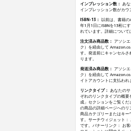
インプレッション数：
あな
インプレッション数がカウ
ISBN-13：
以前は、書籍のA
年1月1日にISBNを13桁
れています。詳細について
注文済み商品数：
アソシエ
ク）を経由して Amazon
す。発送前にキャンセルさ
ります。
発送済み商品数：
アソシエ
ク）を経由して Amazon
イトアカウントに支払われ
リンクタイプ：
あなたのサイ
ぞれのリンクタイプの概要
成」セクションをご覧くださ
の商品の詳細ページへのリ
商品カテゴリーまたはキー
す。サーチウィジェット： お
です。バナーリンク： お客様が 