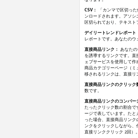
CSV：
「カンマで区切った
ンロードされます。アソシ
区切られており、テキスト
デイリートレンドレポート
レポートです。あなたのウ
直接商品リンク：
あなたのウ
を誘導するリンクです。直
ェブサービスを使用して作成し
商品カテゴリーページ（ミュ
移されるリンクは、直接リ
直接商品リンクのクリック
数です。
直接商品リンクのコンバー
たったクリック数の割合で
ージで表しています。たと
った場合、直接商品リンクの
ンクをクリックしながら、代
直接リンククリック 2回）