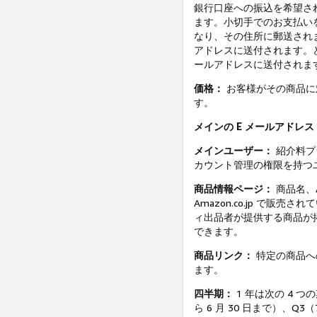
銀行口座への振込を希望さ
ます。小切手でのお支払い
なり、その住所に郵送され
アドレスに送付されます。
ールアドレスに送付されま
価格：
お客様がその商品に
す。
メインの E メールアドレス
メインユーザー：
紹介料プ
カウント管理の権限を持つ
商品情報ページ：
商品名、
Amazon.co.jp で
ィ出品者が提供する商品が
できます。
商品リンク：
特定の商品へ
ます。
四半期：
1 年は次の 4 つの
ら 6 月 30 日まで）、Q3（7