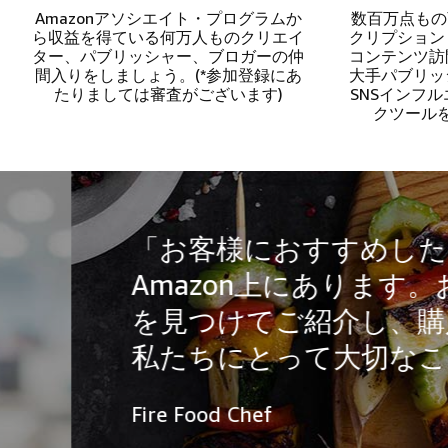
Amazonアソシエイト・プログラムか
数百万点もの
ら収益を得ている何万人ものクリエイ
クリプション
ター、パブリッシャー、ブロガーの仲
コンテンツ訪
間入りをしましょう。(*参加登録にあ
大手パブリッ
たりましては審査がございます)
SNSインフ
クツール
「お客様におすすめしたい商
Amazon上にあります。お客
を見つけてご紹介し、購入を
私たちにとって大切なことで
Fire Food Chef