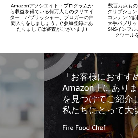
Amazonアソシエイト・プログラムか
数百万点もの
ら収益を得ている何万人ものクリエイ
クリプション
ター、パブリッシャー、ブロガーの仲
コンテンツ訪
間入りをしましょう。(*参加登録にあ
大手パブリッ
たりましては審査がございます)
SNSインフ
クツール
「お客様におすすめしたい商
Amazon上にあります。お客
を見つけてご紹介し、購入を
私たちにとって大切なことで
Fire Food Chef