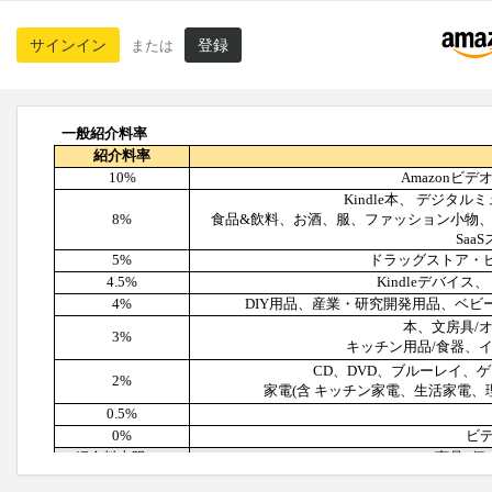
サインイン
登録
または