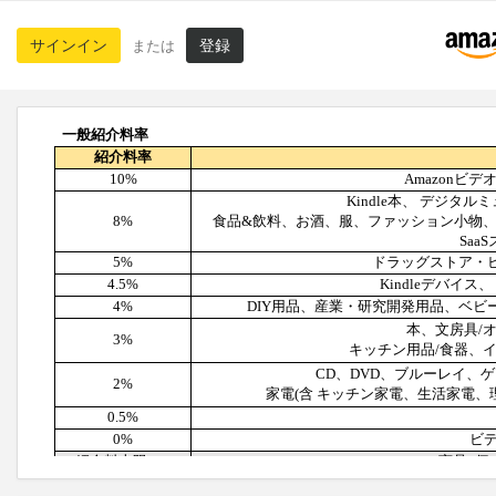
サインイン
登録
または