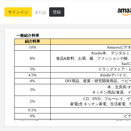
サインイン
登録
または