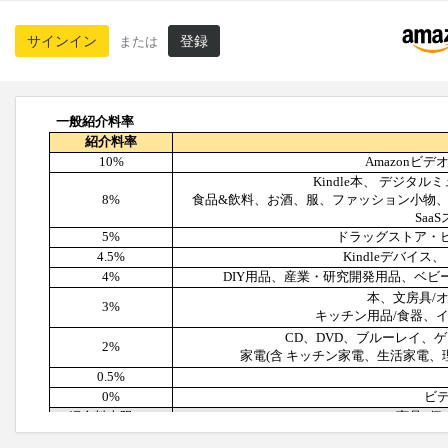
サインイン
登録
または