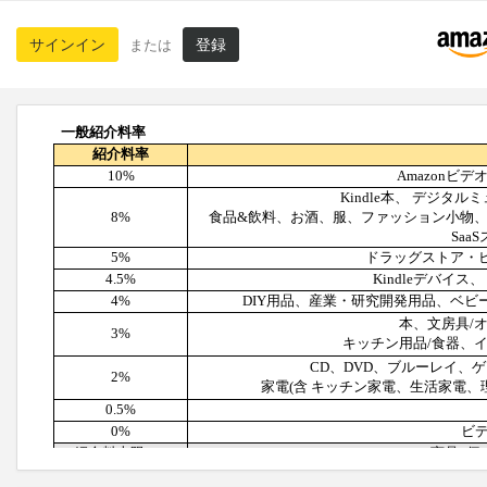
サインイン
登録
または