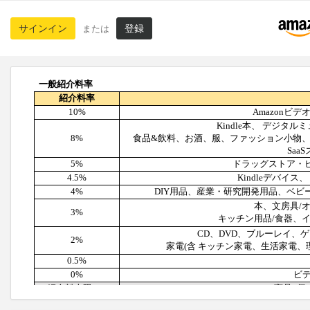
サインイン
登録
または