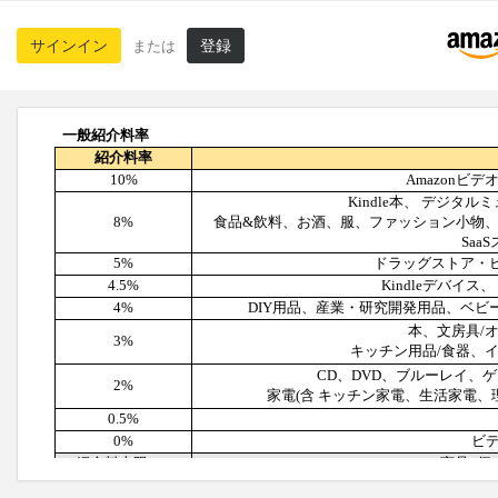
サインイン
登録
または