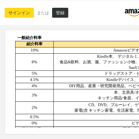
サインイン
登録
または