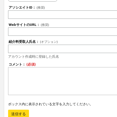
アソシエイトID：
(推奨)
WebサイトのURL：
(推奨)
紹介料受取人氏名：
(オプション)
アカウント作成時に登録した氏名
コメント：
(必須)
ボックス内に表示されている文字を入力してください。
送信する