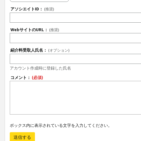
アソシエイトID：
(推奨)
WebサイトのURL：
(推奨)
紹介料受取人氏名：
(オプション)
アカウント作成時に登録した氏名
コメント：
(必須)
ボックス内に表示されている文字を入力してください。
送信する