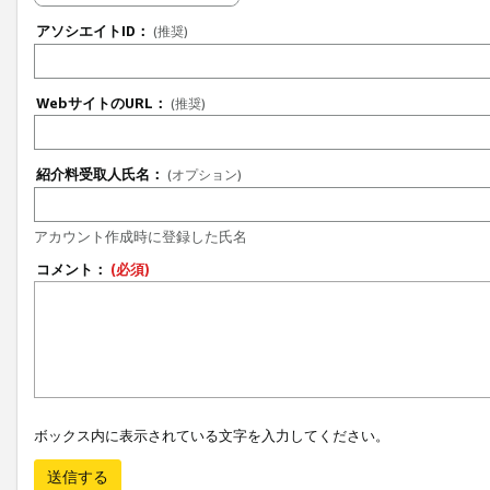
アソシエイトID：
(推奨)
WebサイトのURL：
(推奨)
紹介料受取人氏名：
(オプション)
アカウント作成時に登録した氏名
コメント：
(必須)
ボックス内に表示されている文字を入力してください。
送信する