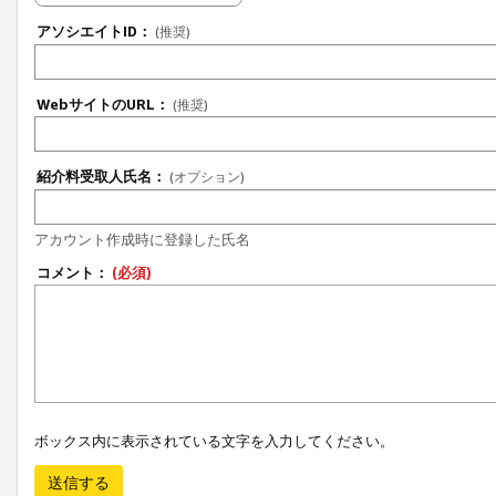
アソシエイトID：
(推奨)
WebサイトのURL：
(推奨)
紹介料受取人氏名：
(オプション)
アカウント作成時に登録した氏名
コメント：
(必須)
ボックス内に表示されている文字を入力してください。
送信する