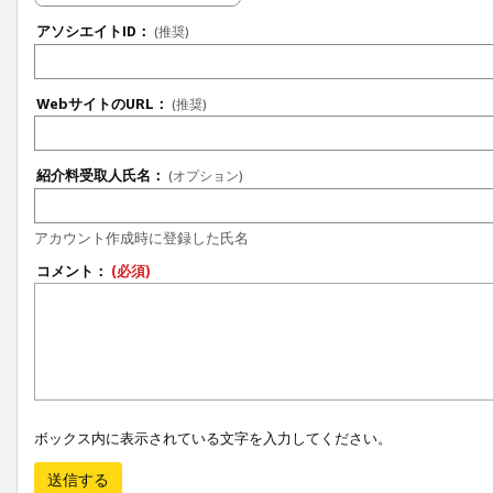
アソシエイトID：
(推奨)
WebサイトのURL：
(推奨)
紹介料受取人氏名：
(オプション)
アカウント作成時に登録した氏名
コメント：
(必須)
ボックス内に表示されている文字を入力してください。
送信する