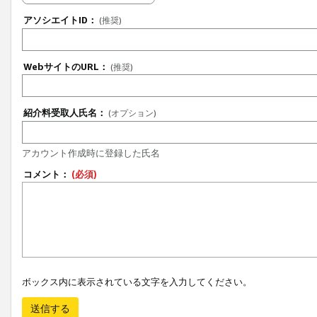
アソシエイトID：
(推奨)
WebサイトのURL：
(推奨)
紹介料受取人氏名：
(オプション)
アカウント作成時に登録した氏名
コメント：
(必須)
ボックス内に表示されている文字を入力してください。
送信する