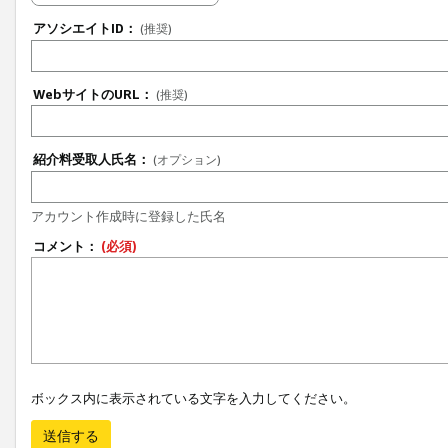
アソシエイトID：
(推奨)
WebサイトのURL：
(推奨)
紹介料受取人氏名：
(オプション)
アカウント作成時に登録した氏名
コメント：
(必須)
ボックス内に表示されている文字を入力してください。
送信する