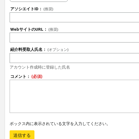
アソシエイトID：
(推奨)
WebサイトのURL：
(推奨)
紹介料受取人氏名：
(オプション)
アカウント作成時に登録した氏名
コメント：
(必須)
ボックス内に表示されている文字を入力してください。
送信する