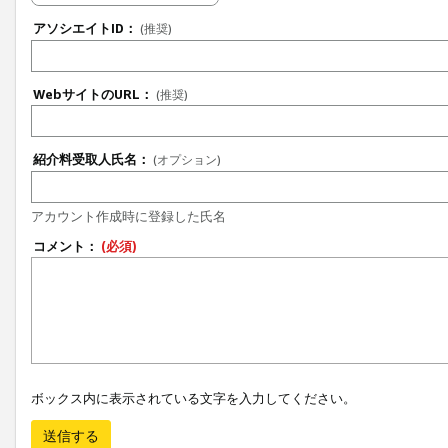
アソシエイトID：
(推奨)
WebサイトのURL：
(推奨)
紹介料受取人氏名：
(オプション)
アカウント作成時に登録した氏名
コメント：
(必須)
ボックス内に表示されている文字を入力してください。
送信する