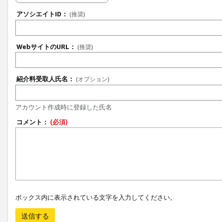
アソシエイトID：
(推奨)
WebサイトのURL：
(推奨)
紹介料受取人氏名：
(オプション)
アカウント作成時に登録した氏名
コメント：
(必須)
ボックス内に表示されている文字を入力してください。
送信する