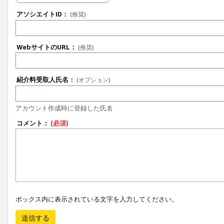
アソシエイトID：
(推奨)
WebサイトのURL：
(推奨)
紹介料受取人氏名：
(オプション)
アカウント作成時に登録した氏名
コメント：
(必須)
ボックス内に表示されている文字を入力してください。
送信する