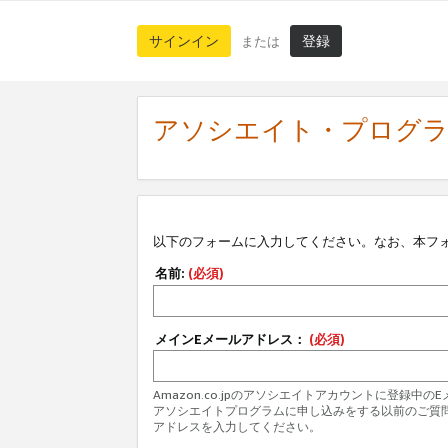
サインイン
登録
または
アソシエイト・プログ
以下のフォームに入力してください。なお、本フ
名前:
(必須)
メインEメールアドレス：
(必須)
Amazon.co.jpのアソシエイトアカウントに登録中
アソシエイトプログラムに申し込みをする以前のご質
アドレスを入力してください。