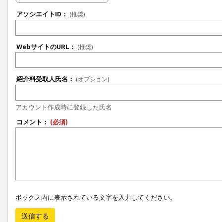
アソシエイトID：
(推奨)
WebサイトのURL：
(推奨)
紹介料受取人氏名：
(オプション)
アカウント作成時に登録した氏名
コメント：
(必須)
ボックス内に表示されている文字を入力してください。
送信する