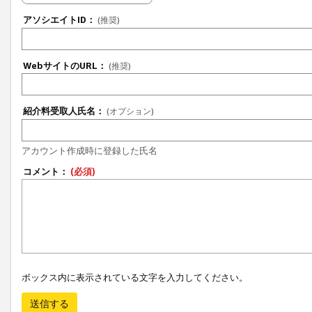
アソシエイトID：
(推奨)
WebサイトのURL：
(推奨)
紹介料受取人氏名：
(オプション)
アカウント作成時に登録した氏名
コメント：
(必須)
ボックス内に表示されている文字を入力してください。
送信する