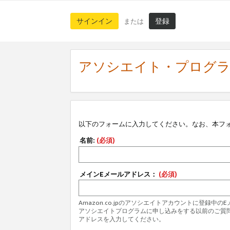
サインイン
登録
または
アソシエイト・プログ
以下のフォームに入力してください。なお、本フ
名前:
(必須)
メインEメールアドレス：
(必須)
Amazon.co.jpのアソシエイトアカウントに登録中
アソシエイトプログラムに申し込みをする以前のご質
アドレスを入力してください。