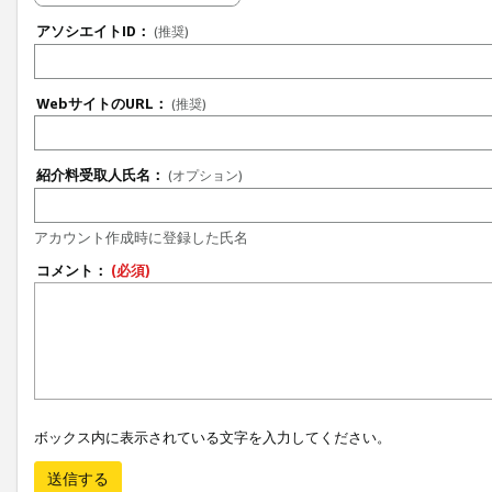
アソシエイトID：
(推奨)
WebサイトのURL：
(推奨)
紹介料受取人氏名：
(オプション)
アカウント作成時に登録した氏名
コメント：
(必須)
ボックス内に表示されている文字を入力してください。
送信する