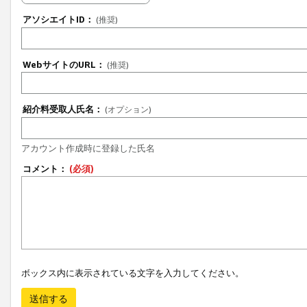
アソシエイトID：
(推奨)
WebサイトのURL：
(推奨)
紹介料受取人氏名：
(オプション)
アカウント作成時に登録した氏名
コメント：
(必須)
ボックス内に表示されている文字を入力してください。
送信する