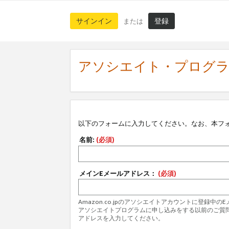
サインイン
登録
または
アソシエイト・プログ
以下のフォームに入力してください。なお、本フ
名前:
(必須)
メインEメールアドレス：
(必須)
Amazon.co.jpのアソシエイトアカウントに登録中
アソシエイトプログラムに申し込みをする以前のご質
アドレスを入力してください。