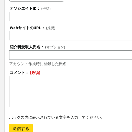
アソシエイトID：
(推奨)
WebサイトのURL：
(推奨)
紹介料受取人氏名：
(オプション)
アカウント作成時に登録した氏名
コメント：
(必須)
ボックス内に表示されている文字を入力してください。
送信する