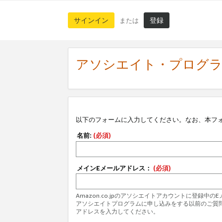
サインイン
登録
または
アソシエイト・プログ
以下のフォームに入力してください。なお、本フ
名前:
(必須)
メインEメールアドレス：
(必須)
Amazon.co.jpのアソシエイトアカウントに登録中
アソシエイトプログラムに申し込みをする以前のご質
アドレスを入力してください。